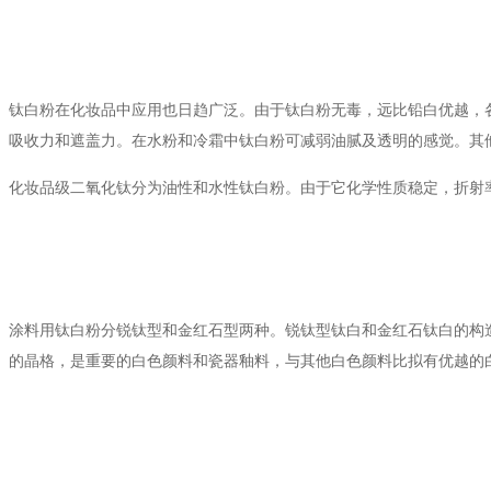
钛白粉在化妆品中应用也日趋广泛。由于钛白粉无毒，远比铅白优越，各
吸收力和遮盖力。在水粉和冷霜中钛白粉可减弱油腻及透明的感觉。其
化妆品级二氧化钛分为油性和水性钛白粉。由于它化学性质稳定，折射
涂料用钛白粉分锐钛型和金红石型两种。锐钛型钛白和金红石钛白的构
的晶格，是重要的白色颜料和瓷器釉料，与其他白色颜料比拟有优越的