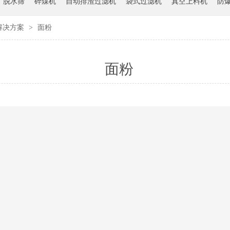
脱水筛
碎煤机
自动排渣过滤机
袋式过滤机
真空上料机
防
解决方案
>
面粉
面粉