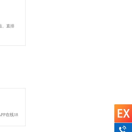
站、直排
P在线18