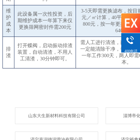
维
3-5天即需更换滤布，按目
此设备属一次性投资，后
护
元／㎡计算，40平方过滤
期维护成本一年算下来仅
成
800元，按一年更换80次
更换筛网密封件需200元
本
64000元。
需人工进行清渣，两人全力
打开蝶阀，启动振动排渣
排
一定能清除干净，每人按1
400电话
装置，自动清渣，不用人
渣
一年工作300天，两人即需6
工清渣，30分钟即可。
本。
山东大生新材料科技有限公司
淄博帝
济宁嘉润德润滑油有限公司
济宁裕鑫