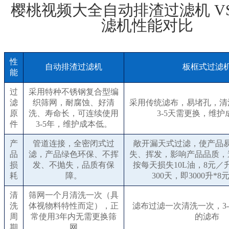
樱桃视频大全自动排渣过滤机 V
滤机性能对比
性
自动排渣过滤机
板框式过滤
能
过
采用特种不锈钢复合型编
滤
织筛网，耐腐蚀、好清
采用传统滤布，易堵孔，清
原
洗、寿命长，可连续使用
3-5天需更换，维护
件
3-5年，维护成本低。
产
管道连接，全密闭式过
敞开漏天式过滤，使产品
品
滤，产品绿色环保、不挥
失、挥发，影响产品品质，
损
发、不抛失，品质有保
按每天损失10L油，8元
耗
障。
300天，即3000升*8元
清
筛网一个月清洗一次（具
洗
体视物料特性而定），正
滤布过滤一次清洗一次，3
周
常使用3年内无需更换筛
的滤布
期
网