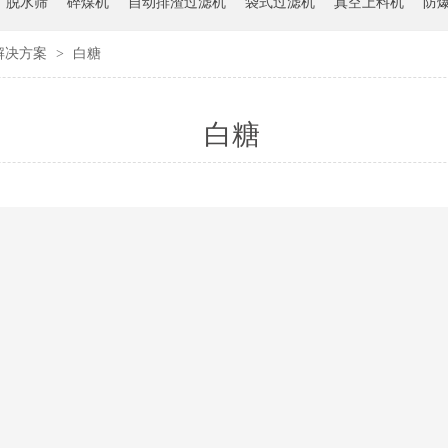
脱水筛
碎煤机
自动排渣过滤机
袋式过滤机
真空上料机
防
解决方案
>
白糖
白糖