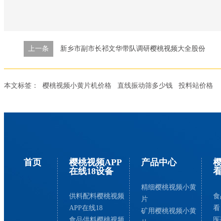
上一条
新乡市副市长祁文华带队调研樱桃视频大全股份
本文标签：
樱桃视频小黄片机价格
直线振动筛多少钱
投料站价格
首页
樱桃视频APP
产品中心
在线18设备
精细樱桃视频小黄
供料配料樱桃视频
食
片
APP在线18
看
矿用樱桃视频小黄
食品供料樱桃视频
医