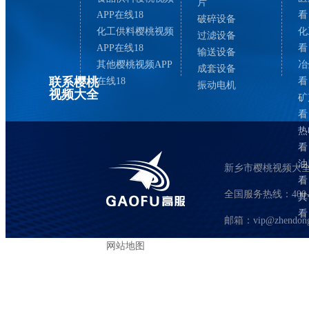
片
APP在线18
看
破碎设备
化工供料樱桃视频
化
过滤设备
APP在线18
看
输送设备
其他樱桃视频APP
冶
成套设备
联系樱桃
在线18
看
振动电机
视频大全
矿
看
热
看
油
新乡市樱桃视频大
看
全国服务热线：400-0373
其
看
邮箱：vip@zhendong
网站地图